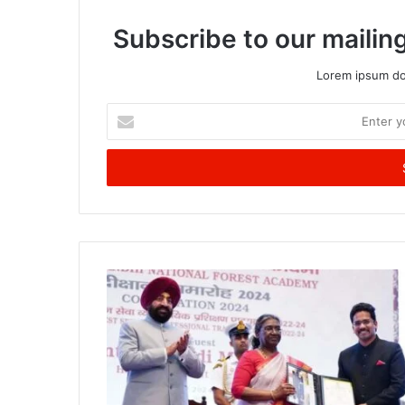
Subscribe to our mailing
Lorem ipsum dol
Enter
your
Email
address