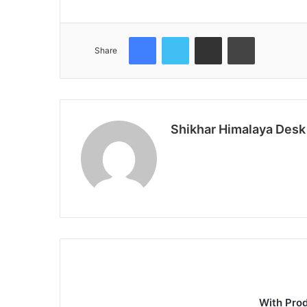
Facebook
Twitter
Share via Email
Print
Share
Shikhar Himalaya Desk
With Pro