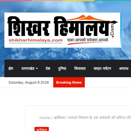
होम
उत्तराखंड
देश
दुनिया
सियासत
यात्रा-पर्यटन
अपराध
Saturday, August 8 2026
Breaking News
Home
/
ऋषिकेश
/
परमार्थ निकेतन के एक कर्मचारी की संदिग्ध परिस्
ऋषिकेश