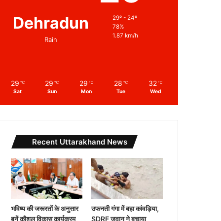
Dehradun
29º - 24º
78%
1.87 km/h
Rain
29
29
29
28
32
℃
℃
℃
℃
℃
Sat
Sun
Mon
Tue
Wed
Recent Uttarakhand News
भविष्य की जरूरतों के अनुसार
उफनती गंगा में बहा कांवड़िया,
बनें कौशल विकास कार्यक्रम
SDRF जवान ने बचाया