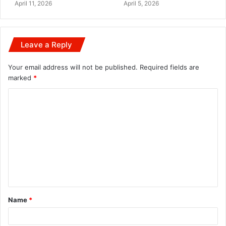
April 11, 2026
April 5, 2026
Leave a Reply
Your email address will not be published.
Required fields are
marked
*
C
o
m
m
e
n
t
Name
*
*