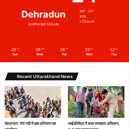
Dehradun
29º - 24º
90%
1.73 km/h
Scattered Clouds
29
28
26
32
32
℃
℃
℃
℃
℃
Sun
Mon
Tue
Wed
Thu
Recent Uttarakhand News
देवप्रयाग: गंगा नदी में बहा हरियाणा का
आईडीपीएल में चला स्वच्छता अभियान,