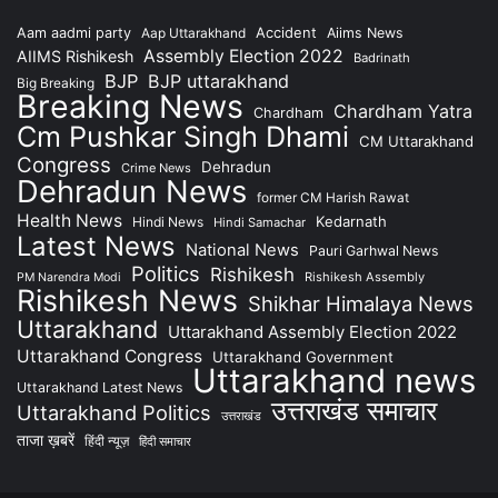
Accident
Aam aadmi party
Aap Uttarakhand
Aiims News
Assembly Election 2022
AIIMS Rishikesh
Badrinath
BJP
BJP uttarakhand
Big Breaking
Breaking News
Chardham Yatra
Chardham
Cm Pushkar Singh Dhami
CM Uttarakhand
Congress
Dehradun
Crime News
Dehradun News
former CM Harish Rawat
Health News
Kedarnath
Hindi News
Hindi Samachar
Latest News
National News
Pauri Garhwal News
Politics
Rishikesh
Rishikesh Assembly
PM Narendra Modi
Rishikesh News
Shikhar Himalaya News
Uttarakhand
Uttarakhand Assembly Election 2022
Uttarakhand Congress
Uttarakhand Government
Uttarakhand news
Uttarakhand Latest News
उत्तराखंड समाचार
Uttarakhand Politics
उत्तराखंड
ताजा ख़बरें
हिंदी न्यूज़
हिंदी समाचार