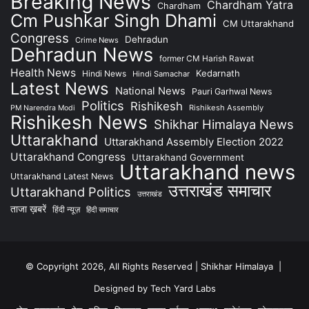
Breaking News
Chardham Yatra
Chardham
Cm Pushkar Singh Dhami
CM Uttarakhand
Congress
Dehradun
Crime News
Dehradun News
former CM Harish Rawat
Health News
Kedarnath
Hindi News
Hindi Samachar
Latest News
National News
Pauri Garhwal News
Politics
Rishikesh
Rishikesh Assembly
PM Narendra Modi
Rishikesh News
Shikhar Himalaya News
Uttarakhand
Uttarakhand Assembly Election 2022
Uttarakhand Congress
Uttarakhand Government
Uttarakhand news
Uttarakhand Latest News
उत्तराखंड समाचार
Uttarakhand Politics
उत्तराखंड
ताजा ख़बरें
हिंदी न्यूज़
हिंदी समाचार
© Copyright 2026, All Rights Reserved | Shikhar Himalaya |
Designed by Tech Yard Labs