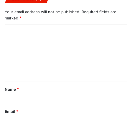
Your email address will not be published.
Required fields are
marked
*
C
o
m
m
e
n
t
Name
*
*
Email
*