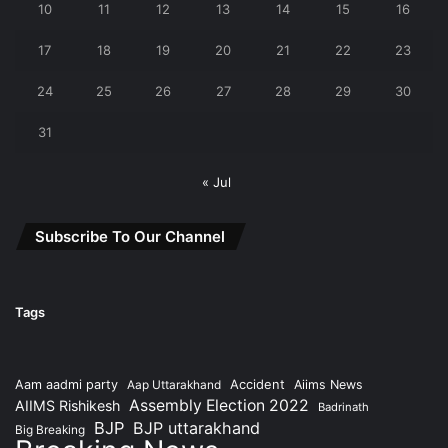
10
11
12
13
14
15
16
17
18
19
20
21
22
23
24
25
26
27
28
29
30
31
« Jul
Subscribe To Our Channel
Tags
Accident
Aam aadmi party
Aap Uttarakhand
Aiims News
Assembly Election 2022
AIIMS Rishikesh
Badrinath
BJP
BJP uttarakhand
Big Breaking