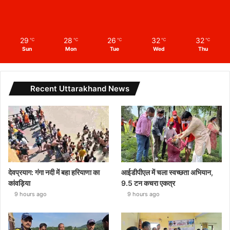
29
28
26
32
32
℃
℃
℃
℃
℃
Sun
Mon
Tue
Wed
Thu
Recent Uttarakhand News
देवप्रयाग: गंगा नदी में बहा हरियाणा का
आईडीपीएल में चला स्वच्छता अभियान,
कांवड़िया
9.5 टन कचरा एकत्र
9 hours ago
9 hours ago