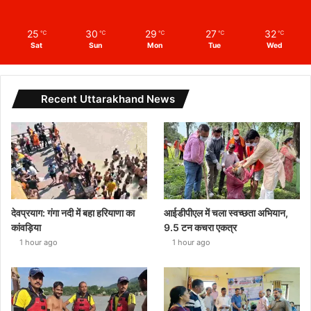
25
30
29
27
32
℃
℃
℃
℃
℃
Sat
Sun
Mon
Tue
Wed
Recent Uttarakhand News
देवप्रयाग: गंगा नदी में बहा हरियाणा का
आईडीपीएल में चला स्वच्छता अभियान,
कांवड़िया
9.5 टन कचरा एकत्र
1 hour ago
1 hour ago