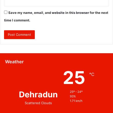
Save my name, email, and website in this browser for the next
time I comment.
Weather
25
℃
Dehradun
25º - 24º
93%
1.71 km/h
Scattered Clouds