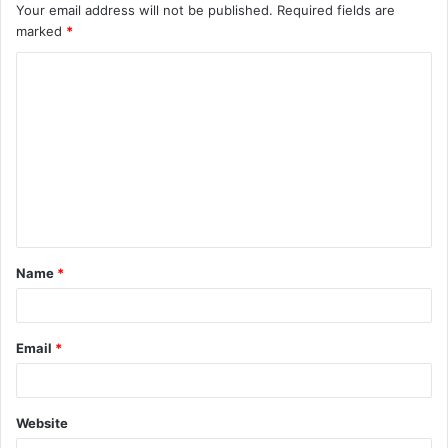
Your email address will not be published.
Required fields are
marked
*
C
o
m
m
e
n
t
Name
*
*
Email
*
Website