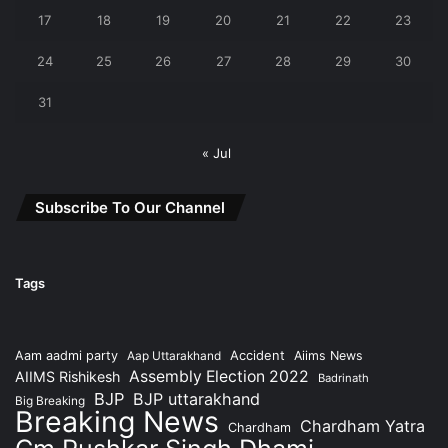
17
18
19
20
21
22
23
24
25
26
27
28
29
30
31
« Jul
Subscribe To Our Channel
Tags
Accident
Aam aadmi party
Aap Uttarakhand
Aiims News
Assembly Election 2022
AIIMS Rishikesh
Badrinath
BJP
BJP uttarakhand
Big Breaking
Breaking News
Chardham Yatra
Chardham