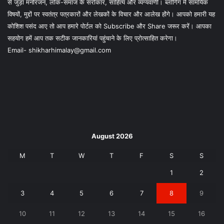
से जुड़ा मनोरंजन, लोक-समाज के सरोकार, साहित्य और व्यंग्यवाणी। ब्लॉगिंग में सामयिक
विषयों, मुद्दों पर स्वतंत्र पत्रकारों और लेखकों के विचार और आलेख होंगे। आपको हमारी यह
कोशिश पसंद आए तो आप हमारे पोर्टल को Subscribe और Share जरूर करें। आपका
सहयोग हमें आप तक सटीक जानकारियां पहुंचाने के लिए प्रोत्साहित करेगा।
Email- shikharhimalay@gmail.com
August 2026
M
T
W
T
F
S
S
1
2
3
4
5
6
7
8
9
10
11
12
13
14
15
16