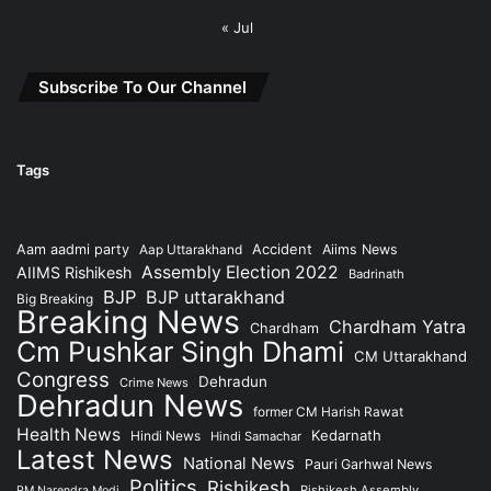
« Jul
Subscribe To Our Channel
Tags
Accident
Aam aadmi party
Aap Uttarakhand
Aiims News
Assembly Election 2022
AIIMS Rishikesh
Badrinath
BJP
BJP uttarakhand
Big Breaking
Breaking News
Chardham Yatra
Chardham
Cm Pushkar Singh Dhami
CM Uttarakhand
Congress
Dehradun
Crime News
Dehradun News
former CM Harish Rawat
Health News
Kedarnath
Hindi News
Hindi Samachar
Latest News
National News
Pauri Garhwal News
Politics
Rishikesh
Rishikesh Assembly
PM Narendra Modi