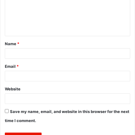
m
e
n
t
Name
*
*
Email
*
Website
Save my name, email, and website in this browser for the next
time I comment.