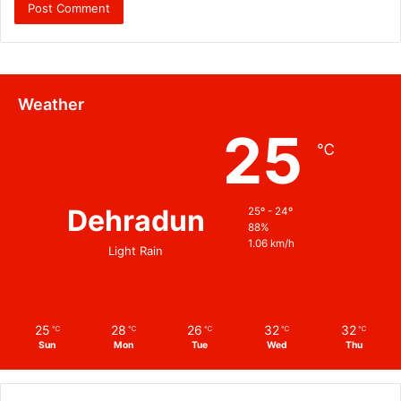
Weather
25
℃
Dehradun
25º - 24º
88%
1.06 km/h
Light Rain
25
28
26
32
32
℃
℃
℃
℃
℃
Sun
Mon
Tue
Wed
Thu