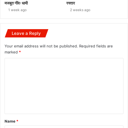
मजबूत नींवः धामी
रफ्तार
1 week ago
2 weeks ago
Leave a Reply
Your email address will not be published.
Required fields are
marked
*
C
o
m
m
e
n
t
Name
*
*