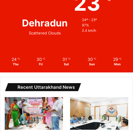
23
Dehradun
24º - 23º
97%
2.4 km/h
Scattered Clouds
24
30
31
30
29
℃
℃
℃
℃
℃
Thu
Fri
Sat
Sun
Mon
Recent Uttarakhand News