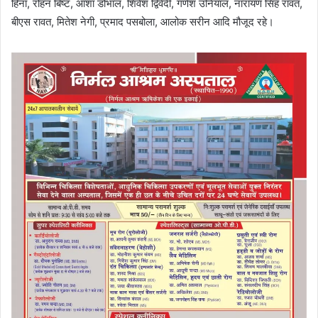
हिना, रोहन बिष्ट, आशा डोभाल, शिवेश द्विवेदी, गणेश उनियाल, नारायण सिंह रावत,
बीएस रावत, मितेश नेगी, प्रमाद पसबोला, आलोक सरीन आदि मौजूद रहे।