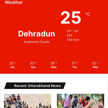
Weather
25
℃
Dehradun
25º - 24º
93%
1.63 km/h
Scattered Clouds
25
30
29
27
32
℃
℃
℃
℃
℃
Sat
Sun
Mon
Tue
Wed
Recent Uttarakhand News