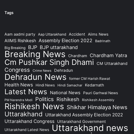
Tags
Accident
Aam aadmi party
Aap Uttarakhand
Aiims News
Assembly Election 2022
AIIMS Rishikesh
Badrinath
BJP
BJP uttarakhand
Big Breaking
Breaking News
Chardham Yatra
Chardham
Cm Pushkar Singh Dhami
CM Uttarakhand
Congress
Dehradun
Crime News
Dehradun News
former CM Harish Rawat
Health News
Kedarnath
Hindi News
Hindi Samachar
Latest News
National News
Pauri Garhwal News
Politics
Rishikesh
Rishikesh Assembly
PM Narendra Modi
Rishikesh News
Shikhar Himalaya News
Uttarakhand
Uttarakhand Assembly Election 2022
Uttarakhand Congress
Uttarakhand Government
Uttarakhand news
Uttarakhand Latest News