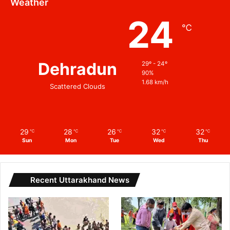
Weather
24
℃
Dehradun
29º - 24º
90%
1.68 km/h
Scattered Clouds
29
28
26
32
32
℃
℃
℃
℃
℃
Sun
Mon
Tue
Wed
Thu
Recent Uttarakhand News