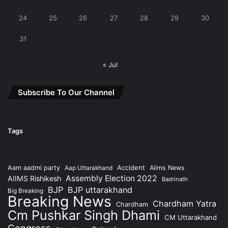
24
25
26
27
28
29
30
31
« Jul
Subscribe To Our Channel
Tags
Accident
Aam aadmi party
Aap Uttarakhand
Aiims News
Assembly Election 2022
AIIMS Rishikesh
Badrinath
BJP
BJP uttarakhand
Big Breaking
Breaking News
Chardham Yatra
Chardham
Cm Pushkar Singh Dhami
CM Uttarakhand