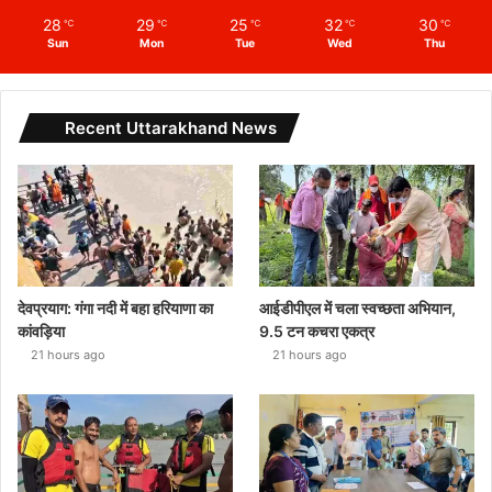
28
29
25
32
30
℃
℃
℃
℃
℃
Sun
Mon
Tue
Wed
Thu
Recent Uttarakhand News
देवप्रयाग: गंगा नदी में बहा हरियाणा का
आईडीपीएल में चला स्वच्छता अभियान,
कांवड़िया
9.5 टन कचरा एकत्र
21 hours ago
21 hours ago