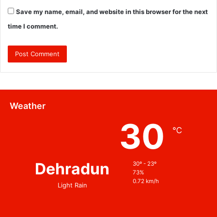
Save my name, email, and website in this browser for the next
time I comment.
Weather
30
℃
Dehradun
30º - 23º
73%
0.72 km/h
Light Rain