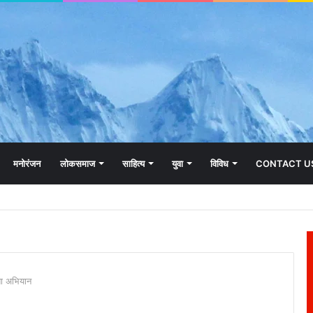
मनोरंजन
लोकसमाज
साहित्य
युवा
विविध
CONTACT U
छता अभियान