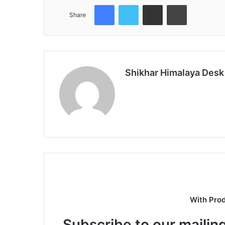
Facebook
Twitter
Share via Email
Print
Share
Shikhar Himalaya Desk
With Pro
Subscribe to our mailing