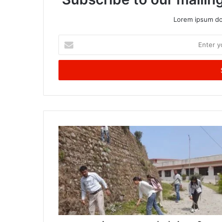
Lorem ipsum dol
Enter
your
Email
address