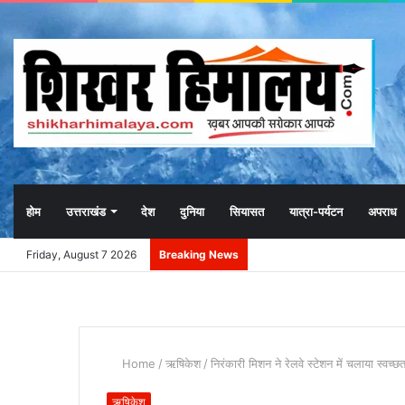
होम
उत्तराखंड
देश
दुनिया
सियासत
यात्रा-पर्यटन
अपराध
Friday, August 7 2026
Breaking News
Home
/
ऋषिकेश
/
निरंकारी मिशन ने रेलवे स्टेशन में चलाया स्वच्
ऋषिकेश