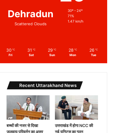
Dehradun
30º - 24º
71%
1.47 km/h
Scattered Clouds
30
31
29
28
26
℃
℃
℃
℃
℃
Fri
Sat
Sun
Mon
Tue
Recent Uttarakhand News
बच्चों की नजर से दिखा
उत्तराखंड में होगा NCC की
जलवायु परिवर्तन का असर
नई यूनिट्स का गठन