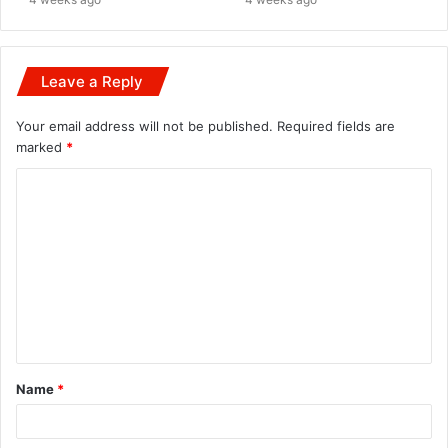
Leave a Reply
Your email address will not be published.
Required fields are
marked
*
C
o
m
m
e
n
t
Name
*
*