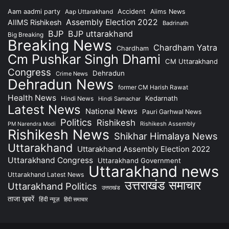
Accident
Aam aadmi party
Aap Uttarakhand
Aiims News
Assembly Election 2022
AIIMS Rishikesh
Badrinath
BJP
BJP uttarakhand
Big Breaking
Breaking News
Chardham Yatra
Chardham
Cm Pushkar Singh Dhami
CM Uttarakhand
Congress
Dehradun
Crime News
Dehradun News
former CM Harish Rawat
Health News
Kedarnath
Hindi News
Hindi Samachar
Latest News
National News
Pauri Garhwal News
Politics
Rishikesh
Rishikesh Assembly
PM Narendra Modi
Rishikesh News
Shikhar Himalaya News
Uttarakhand
Uttarakhand Assembly Election 2022
Uttarakhand Congress
Uttarakhand Government
Uttarakhand news
Uttarakhand Latest News
उत्तराखंड समाचार
Uttarakhand Politics
उत्तराखंड
ताजा ख़बरें
हिंदी न्यूज़
हिंदी समाचार