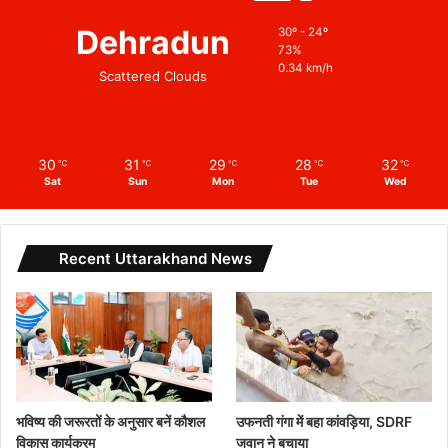
Dehradun
30º - 24º
73%
0.34 km/h
Scattered Clouds
30
31
29
28
32
℃
℃
℃
℃
℃
Sat
Sun
Mon
Tue
Wed
Recent Uttarakhand News
भविष्य की जरूरतों के अनुसार बनें कौशल
उफनती गंगा में बहा कांवड़िया, SDRF
विकास कार्यक्रम
जवान ने बचाया