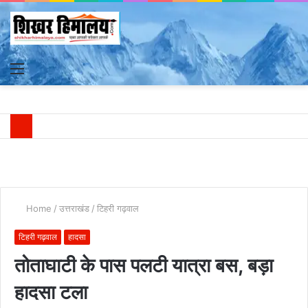
Menu
S
fo
Home
/
उत्तराखंड
/
टिहरी गढ़वाल
टिहरी गढ़वाल
हादसा
तोताघाटी के पास पलटी यात्रा बस, बड़ा
हादसा टला