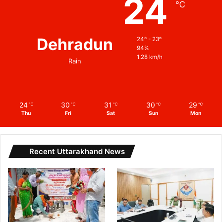
24
℃
Dehradun
24º - 23º
94%
1.28 km/h
Rain
24
30
31
30
29
℃
℃
℃
℃
℃
Thu
Fri
Sat
Sun
Mon
Recent Uttarakhand News