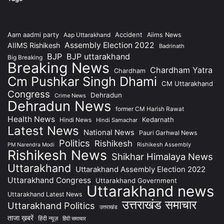
Accident
Aam aadmi party
Aap Uttarakhand
Aiims News
Assembly Election 2022
AIIMS Rishikesh
Badrinath
BJP
BJP uttarakhand
Big Breaking
Breaking News
Chardham Yatra
Chardham
Cm Pushkar Singh Dhami
CM Uttarakhand
Congress
Dehradun
Crime News
Dehradun News
former CM Harish Rawat
Health News
Kedarnath
Hindi News
Hindi Samachar
Latest News
National News
Pauri Garhwal News
Politics
Rishikesh
Rishikesh Assembly
PM Narendra Modi
Rishikesh News
Shikhar Himalaya News
Uttarakhand
Uttarakhand Assembly Election 2022
Uttarakhand Congress
Uttarakhand Government
Uttarakhand news
Uttarakhand Latest News
उत्तराखंड समाचार
Uttarakhand Politics
उत्तराखंड
ताजा ख़बरें
हिंदी न्यूज़
हिंदी समाचार