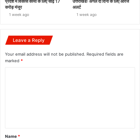
प्रदेश में विकास कार्यों के लिए साढ़े 17
उत्तराखंडः अगले दो दिनों के लिए ऑरेंज
करोड़ मंजूर
अलर्ट
1 week ago
1 week ago
Leave a Reply
Your email address will not be published.
Required fields are
marked
*
C
o
m
m
e
n
t
Name
*
*