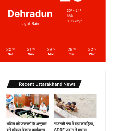
Dehradun
30º - 24º
68%
0.96 km/h
Light Rain
30
31
29
28
32
℃
℃
℃
℃
℃
Sat
Sun
Mon
Tue
Wed
Recent Uttarakhand News
भविष्य की जरूरतों के अनुसार
उफनती गंगा में बहा कांवड़िया,
बनें कौशल विकास कार्यक्रम
SDRF जवान ने बचाया