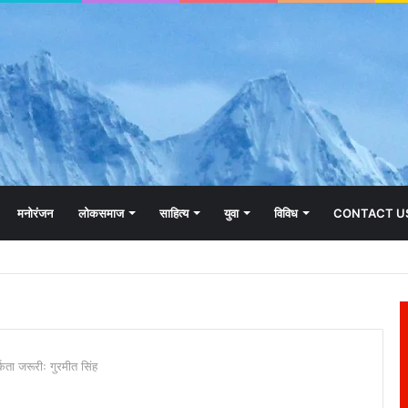
मनोरंजन
लोकसमाज
साहित्य
युवा
विविध
CONTACT U
र्कता जरूरीः गुरमीत सिंह