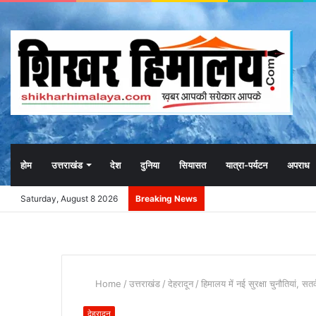
होम
उत्तराखंड
देश
दुनिया
सियासत
यात्रा-पर्यटन
अपराध
Saturday, August 8 2026
Breaking News
Home
/
उत्तराखंड
/
देहरादून
/
हिमालय में नई सुरक्षा चुनौतियां, सत
देहरादून