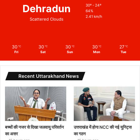
Dehradun
30º - 24º
64%
2.41 km/h
Scattered Clouds
30
30
30
30
27
℃
℃
℃
℃
℃
Fri
Sat
Sun
Mon
Tue
Recent Uttarakhand News
बच्चों की नजर से दिखा जलवायु परिवर्तन
उत्तराखंड में होगा NCC की नई यूनिट्स
का असर
का गठन