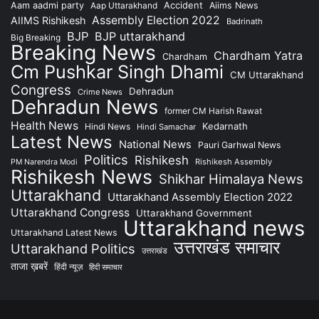
Accident
Aam aadmi party
Aap Uttarakhand
Aiims News
Assembly Election 2022
AIIMS Rishikesh
Badrinath
BJP
BJP uttarakhand
Big Breaking
Breaking News
Chardham Yatra
Chardham
Cm Pushkar Singh Dhami
CM Uttarakhand
Congress
Dehradun
Crime News
Dehradun News
former CM Harish Rawat
Health News
Kedarnath
Hindi News
Hindi Samachar
Latest News
National News
Pauri Garhwal News
Politics
Rishikesh
Rishikesh Assembly
PM Narendra Modi
Rishikesh News
Shikhar Himalaya News
Uttarakhand
Uttarakhand Assembly Election 2022
Uttarakhand Congress
Uttarakhand Government
Uttarakhand news
Uttarakhand Latest News
उत्तराखंड समाचार
Uttarakhand Politics
उत्तराखंड
ताजा ख़बरें
हिंदी न्यूज़
हिंदी समाचार