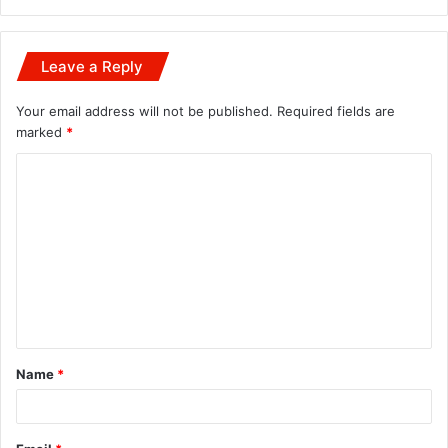
Leave a Reply
Your email address will not be published.
Required fields are
marked
*
C
o
m
m
e
n
t
Name
*
*